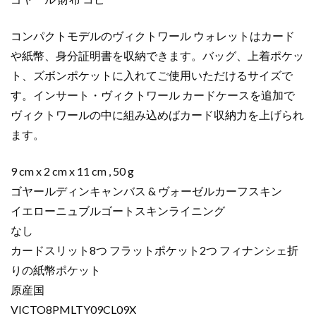
グ
リ
コンパクトモデルのヴィクトワール ウォレットはカード
ー
ン
や紙幣、身分証明書を収納できます。バッグ、上着ポケッ
VICTO8PMLTY09CL09X
ト、ズボンポケットに入れてご使用いただけるサイズで
レ
す。インサート・ヴィクトワール カードケースを追加で
ザ
ヴィクトワールの中に組み込めばカード収納力を上げられ
ー
ます。
個
9 cm x 2 cm x 11 cm , 50 g
ゴヤールディンキャンバス & ヴォーゼルカーフスキン
イエローニュブルゴートスキンライニング
なし
カードスリット8つ フラットポケット2つ フィナンシェ折
りの紙幣ポケット
原産国
VICTO8PMLTY09CL09X