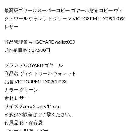
ル
最高級ゴヤールスーパーコピー ゴヤール財布コピー ヴィ
財
クトワール ウォレット グリーン VICTO8PMLTY09CL09X
布
レザー
コ
ピ
ー
商品管理番号 : GOYARDwallet009
ヴ
超N品価格：17,500円
ィ
ク
ブランド GOYARD ゴヤール
ト
商品名 ヴィクトワール ウォレット
ワ
品番 VICTO8PMLTY09CL09X
ー
カラー グリーン
ル
ウ
素材 レザー
ォ
サイズ 9 cm x 2 cm x 11 cm
レ
※多少の誤差はご了承ください。
ッ
付属品 箱・保存袋
ト
ゴヤール 財布 コピー