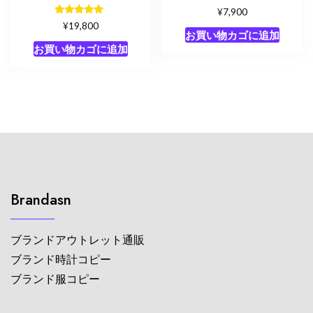
¥
7,900
5段階中
¥
19,800
5.00
お買い物カゴに追加
の評価
お買い物カゴに追加
Brandasn
ブランドアウトレット通販
ブランド時計コピー
ブランド服コピー