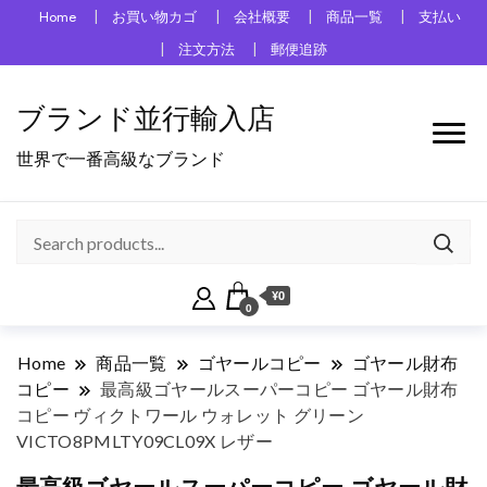
Home
お買い物カゴ
会社概要
商品一覧
支払い
注文方法
郵便追跡
ブランド並行輸入店
世界で一番高級なブランド
¥0
0
Home
商品一覧
ゴヤールコピー
ゴヤール財布
コピー
最高級ゴヤールスーパーコピー ゴヤール財布
コピー ヴィクトワール ウォレット グリーン
VICTO8PMLTY09CL09X レザー