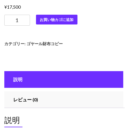
¥
17,500
最
お買い物カゴに追加
高
級
ゴ
カテゴリー:
ゴヤール財布コピー
ヤ
ー
ル
ス
ー
説明
パ
ー
コ
レビュー (0)
ピ
ー
ゴ
説明
ヤ
ー