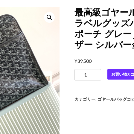
最高級ゴヤー
ラベルグッズ
ポーチ グレー J
ザー シルバー
¥
39,500
最
お買い物カ
高
級
ゴ
カテゴリー:
ゴヤールバッグコ
ヤ
ー
ル
ス
ー