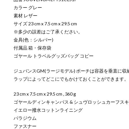
カラー グレー
素材 レザー
サイズ 23 cm x 7.5 cm x 29.5 cm
※多少の誤差はご了承ください。
金具(色：シルバー)
付属品 箱・保存袋
ゴヤール トラベルグッズバッグ コピー
ジュバンスGM(ラージモデル) ポーチは容器を垂直
ラップによってどこにでもかけておくことができます。
23 cm x 7.5 cm x 29.5 cm , 360 g
ゴヤールディンキャンバス & シュヴロッシュカーフス
イエロー撥水コットンライニング
パラジウム
ファスナー