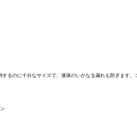
ー
シ
ル
バ
ー
金
具
個
に収納するのに十分なサイズで、液体のいかなる漏れも防ぎます
キン