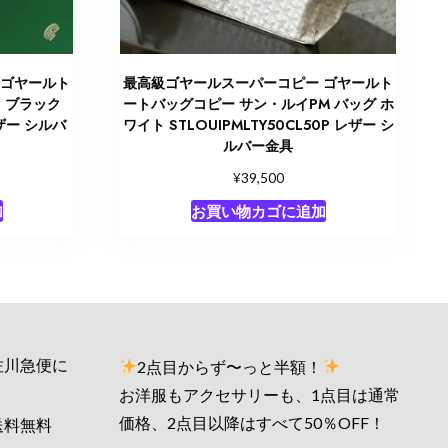
 ゴヤールト
最高級ゴヤールスーパーコピー ゴヤールト
is ブラック
ートバッグコピー サン・ルイPM バッグ ホ
レザー シルバ
ワイト STLOUIPMLTY50CL50P レザー シ
ルバー金具
¥
39,500
加
お買い物カゴに追加
佐川急便に
2点目からず〜っと半額！
お洋服もアクセサリーも、1点目は通常
価格、2点目以降はすべて50％OFF！
送料無料