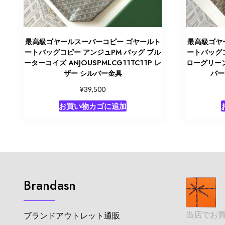
最高級ゴヤールスーパーコピー ゴヤールト
最高級ゴヤ
ートバッグコピー アンジュPM バッグ ブル
ートバッグコ
ーターコイズ ANJOUSPMLCG11TC11P レ
ローグリーン 
ザー シルバー金具
バー
¥
39,500
お買い物カゴに追加
Brandasn
当店でお
ブランドアウトレット通販