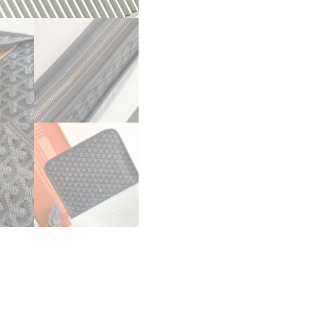
パ
ー
コ
ピ
ー
ゴ
ヤ
ー
ル
ト
ラ
ベ
ル
グ
ッ
ズ
バ
ッ
グ