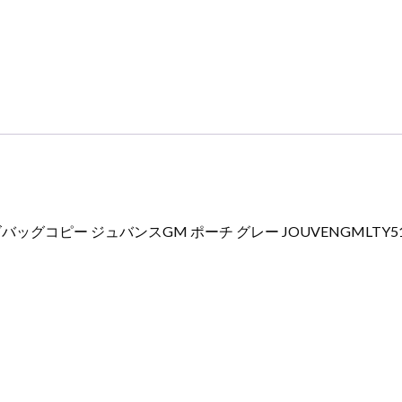
コ
ピ
ー
ジ
ュ
バ
ン
ス
GM
ポ
コピー ジュバンスGM ポーチ グレー JOUVENGMLTY51C
ー
チ
グ
レ
ー
JOUVENGMLTY51CL51P
レ
ザ