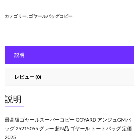
級
ゴ
カテゴリー:
ゴヤールバッグコピー
ヤ
ー
ル
ス
ー
説明
パ
ー
コ
レビュー (0)
ピ
ー
GOYARD
説明
ア
ン
ジ
最高級ゴヤールスーパーコピー GOYARD アンジュGMバ
ュ
ッグ 25215055 グレー 超N品 ゴヤール トートバッグ 定価
GM
2025
バ