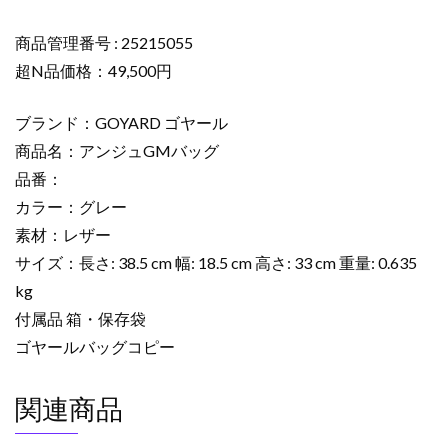
ッ
グ
商品管理番号 : 25215055
25215055
超N品価格：49,500円
グ
レ
ブランド：GOYARD ゴヤール
ー
商品名：アンジュGMバッグ
超
品番：
N
カラー：グレー
品
ゴ
素材：レザー
ヤ
サイズ：長さ: 38.5 cm 幅: 18.5 cm 高さ: 33 cm 重量: 0.635
ー
kg
ル
付属品 箱・保存袋
ト
ゴヤールバッグコピー
ー
ト
関連商品
バ
ッ