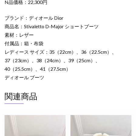
ト
N品価格：22,300円
ブ
ー
ブランド：ディオール Dior
ツ
商品名：Stivaletto D-Major ショートブーツ
2628169
素材：レザー
デ
付属品：箱・布袋
ィ
レディース サイズ：35（22cm）、36（22.5cm）、
オ
ー
37（23cm）、38（24cm）、39（25cm）、
ル
40（25.5cm）、41（27.5cm）
ブ
ディオール ブーツ
ー
ツ
関連商品
レ
デ
ィ
ー
ス
個