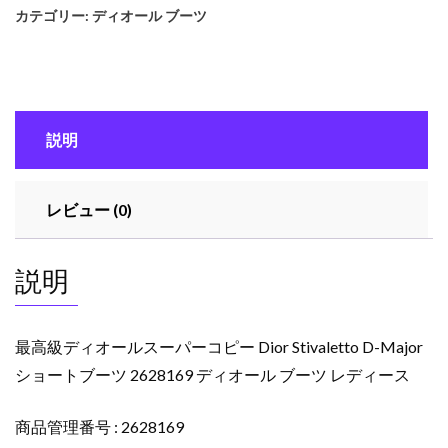
カテゴリー:
ディオール ブーツ
ィ
オ
ー
ル
ス
説明
ー
パ
ー
レビュー (0)
コ
ピ
ー
説明
Dior
Stivaletto
D-
最高級ディオールスーパーコピー Dior Stivaletto D-Major
Major
ショートブーツ 2628169 ディオール ブーツ レディース
シ
ョ
商品管理番号 : 2628169
ー