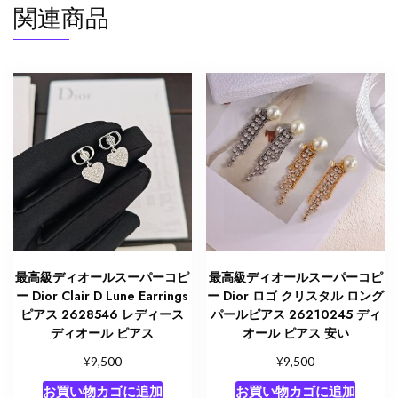
て
関連商品
嬉
し
い
ピ
ア
ス
ブ
ラ
ン
ド
個
最高級ディオールスーパーコピ
最高級ディオールスーパーコピ
ー Dior Clair D Lune Earrings
ー Dior ロゴ クリスタル ロング
ピアス 2628546 レディース
パールピアス 26210245 ディ
ディオール ピアス
オール ピアス 安い
¥
¥
9,500
9,500
お買い物カゴに追加
お買い物カゴに追加