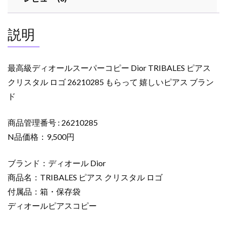
コ
ピ
ー
説明
Dior
TRIBALES
ピ
最高級ディオールスーパーコピー Dior TRIBALES ピアス
ア
クリスタル ロゴ 26210285 もらって 嬉しいピアス ブラン
ス
ド
ク
リ
ス
商品管理番号 : 26210285
タ
N品価格：9,500円
ル
ロ
ブランド：ディオール Dior
ゴ
商品名：TRIBALES ピアス クリスタル ロゴ
26210285
付属品：箱・保存袋
も
ディオールピアスコピー
ら
っ