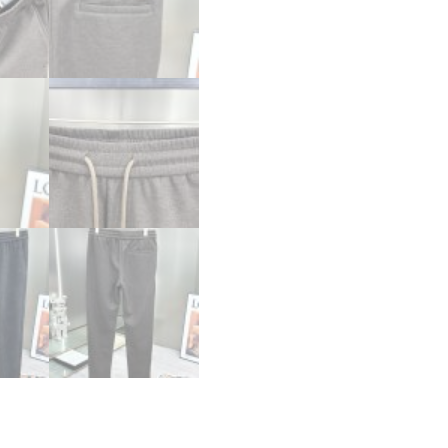
ス
ラ
ッ
ク
ス
ロ
ン
グ
パ
ン
ツ
ブ
ラ
ウ
ン
2525257
デ
ィ