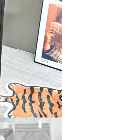
ー
パ
ー
コ
ピ
ー
Dior
ド
ロ
ー
ス
ト
リ
ン
グ
チ
ェ
ッ
ク