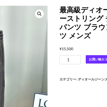
最高級ディオー
ーストリング 
パンツ ブラウン
ツ メンズ
¥
15,500
最
お買い物カ
高
級
デ
カテゴリー:
ディオールジーン
ィ
オ
ー
ル
ス