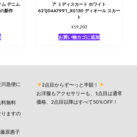
オム デニム
ア ミディスカート ホワイト
冬の新作
621J04A7991_X0150 ディオール スカー
ト
¥
19,200
加
お買い物カゴに追加
佐川急便に
2点目からず〜っと半額！
お洋服もアクセサリーも、1点目は通常
価格、2点目以降はすべて50％OFF！
送料無料
なりますの
藤原惠子