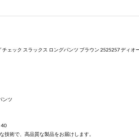
オ
ー
ル
パ
ン
ツ
メ
チェック スラックス ロングパンツ ブラウン 2525257 ディオ
ン
ズ
個
パンツ
40
な技術で、高品質な製品をお届けします。