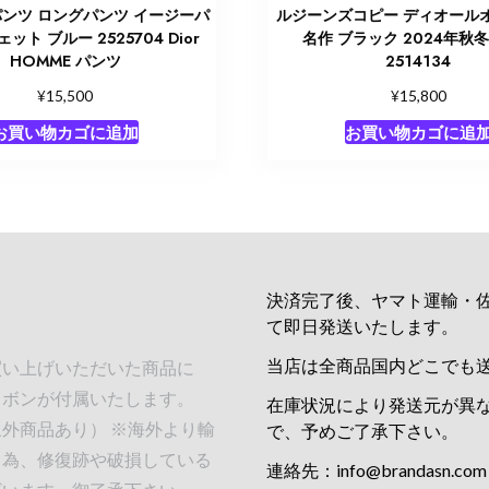
パンツ ロングパンツ イージーパ
ルジーンズコピー ディオール
ット ブルー 2525704 Dior
名作 ブラック 2024年秋
HOMME パンツ
2514134
¥
¥
15,500
15,800
お買い物カゴに追加
お買い物カゴに追
決済完了後、ヤマト運輸・
て即日発送いたします。
当店は全商品国内どこでも
買い上げいただいた商品に
リボンが付属いたします。
在庫状況により発送元が異
外商品あり） ※海外より輸
で、予めご了承下さい。
る為、修復跡や破損している
連絡先：
info@brandasn.com