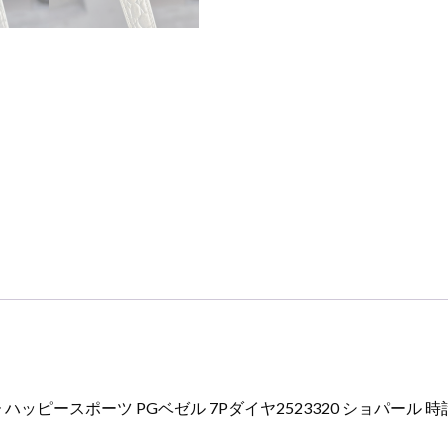
ー
ス
ポ
ー
ツ
PG
ベ
ゼ
ル
7P
ダ
イ
ヤ
2523320
シ
ョ
パ
ピースポーツ PGベゼル 7Pダイヤ2523320 ショパール 時
ー