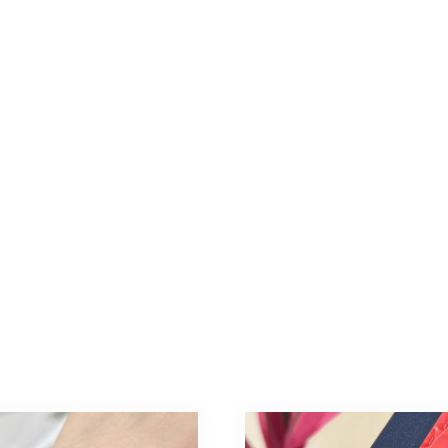
ル
時
計
レ
デ
ィ
ー
ス
個