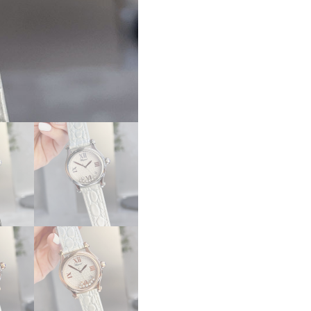
ー
パ
ー
コ
ピ
ー
シ
ョ
パ
ー
ル
時
計
コ
ピ
ー
ハ
ッ
ピ