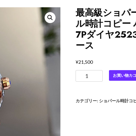
最高級ショパ
ル時計コピー 
7Pダイヤ252
ース
¥
21,500
最
お買い物カ
高
級
シ
カテゴリー:
ショパール時計コ
ョ
パ
ー
ル
ス