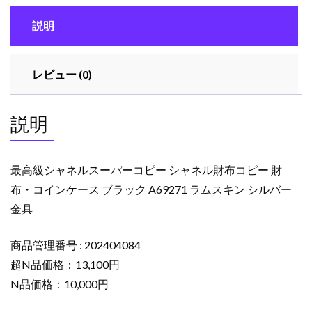
ー
説明
パ
ー
コ
レビュー (0)
ピ
ー
シ
説明
ャ
ネ
ル
最高級シャネルスーパーコピー シャネル財布コピー 財
財
布・コインケース ブラック A69271 ラムスキン シルバー
布
金具
コ
ピ
ー
商品管理番号 : 202404084
財
超N品価格：13,100円
布・
N品価格：10,000円
コ
イ