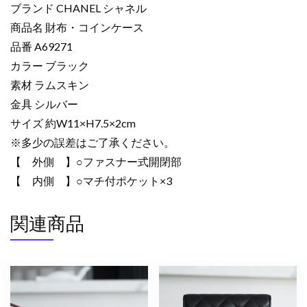
ブランド CHANEL シャネル
ン
商品名 財布・コインケース
ケ
品番 A69271
ー
ス
カラー ブラック
ブ
素材 ラムスキン
ラ
金具 シルバー
ッ
サイズ 約W11×H7.5×2cm
ク
※多少の誤差はご了承ください。
A69271
【 外側 】○ファスナー式開閉部
ラ
ム
【 内側 】○マチ付ポケット×3
ス
キ
関連商品
ン
シ
ル
バ
ー