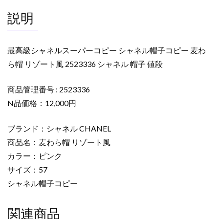
シ
説明
ャ
ネ
ル
最高級シャネルスーパーコピー シャネル帽子コピー 麦わ
帽
ら帽 リゾート風 2523336 シャネル 帽子 値段
子
コ
商品管理番号 : 2523336
ピ
ー
N品価格：12,000円
麦
わ
ブランド：シャネル CHANEL
ら
商品名：麦わら帽 リゾート風
帽
カラー：ピンク
リ
サイズ：57
ゾ
シャネル帽子コピー
ー
ト
風
関連商品