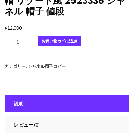
帽 リゾート風 2523336 シャ
ネル 帽子 値段
¥
12,000
最
お買い物カゴに追加
高
級
シ
カテゴリー:
シャネル帽子コピー
ャ
ネ
ル
ス
ー
説明
パ
ー
コ
レビュー (0)
ピ
ー