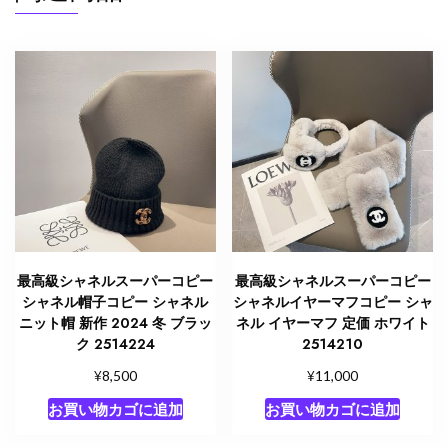
2523336
シ
ャ
ネ
ル
帽
子
値
段
個
最高級シャネルスーパーコピー
最高級シャネルスーパーコピー
シャネル帽子コピー シャネル
シャネルイヤーマフコピー シャ
ニット帽 新作 2024 冬 ブラッ
ネル イヤーマフ 定価 ホワイト
ク 2514224
2514210
¥
¥
8,500
11,000
お買い物カゴに追加
お買い物カゴに追加