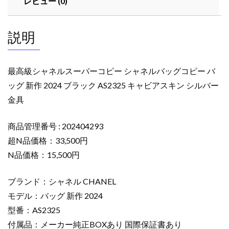
レビュー (0)
ピ
ー
シ
説明
ャ
ネ
ル
最高級シャネルスーパーコピー シャネルバッグコピー バ
バ
ッグ 新作 2024 ブラック AS2325 キャビアスキン シルバー
ッ
金具
グ
コ
ピ
商品管理番号 : 202404293
ー
超N品価格：33,500円
バ
N品価格：15,500円
ッ
グ
ブランド：シャネル CHANEL
新
モデル：バッグ 新作 2024
作
型番：AS2325
2024
ブ
付属品：メーカー純正BOXあり 国際保証書あり