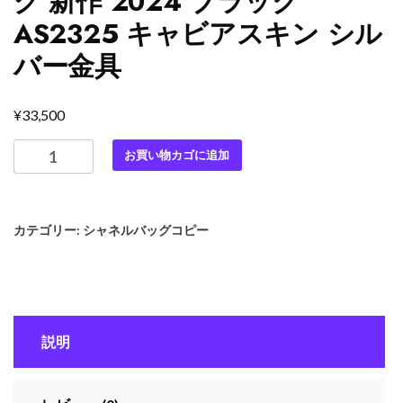
グ 新作 2024 ブラック
AS2325 キャビアスキン シル
バー金具
¥
33,500
最
お買い物カゴに追加
高
級
シ
カテゴリー:
シャネルバッグコピー
ャ
ネ
ル
ス
ー
説明
パ
ー
コ