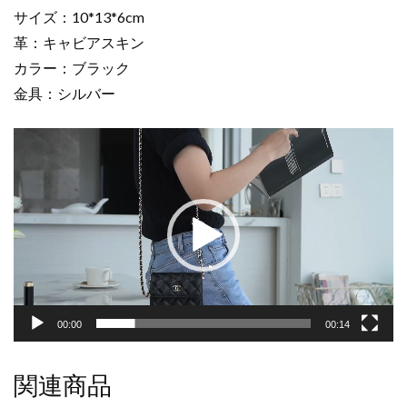
ラ
サイズ：10*13*6cm
ッ
革：キャビアスキン
ク
カラー：ブラック
AS2325
金具：シルバー
キ
ャ
動
ビ
画
ア
プ
ス
レ
キ
ー
ン
ヤ
シ
ー
ル
バ
ー
00:00
00:14
金
具
関連商品
個