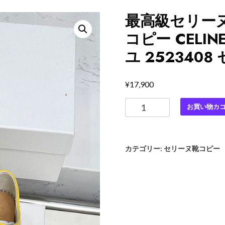
最高級セリー
コピー CELI
ユ 252340
¥
17,900
最
お買い物カ
高
級
セ
カテゴリー:
セリーヌ靴コピー
リ
ー
ヌ
ス
ー
パ
ー