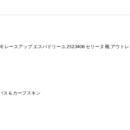
個
 レースアップ エスパドリーユ 2523408 セリーヌ 靴 アウト
ンバス & カーフスキン