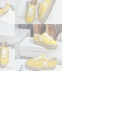
エ
ス
パ
ド
リ
ー
ユ
2523408
セ
リ
ー
ヌ
靴
ア
ウ
ト
レ
ッ
ト