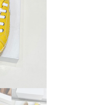
コ
ピ
ー
セ
リ
ー
ヌ
靴
コ
ピ
ー
CELINE
レ
ー
ス
ア
ッ
プ