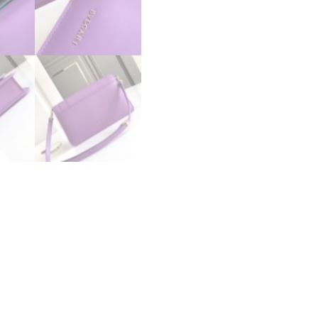
テ
ィ
フ
ォ
ー
エ
バ
ー
East-
west
シ
ョ
ル
ダ
ー
バ
ッ
グ