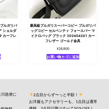
 ブルガリバ
最高級ブルガリスーパーコピー ブルガリバ
ア ショルダ
ッグコピー セルペンティ フォーエバー マ
59 カーフレ
イクロバッグ ブラック 202404261 カー
フレザー ゴールド金具
¥
28,800
加
お買い物カゴに追加
佐川急便に
2点目からず〜っと半額！
お洋服もアクセサリーも、1点目は通常
価格、2点目以降はすべて50％OFF！
送料無料