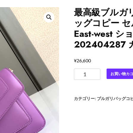
最高級ブルガ
ッグコピー セ
East-wes
20240428
¥
26,600
最
お買い物カ
高
級
ブ
カテゴリー:
ブルガリバッグコ
ル
ガ
リ
ス
ー