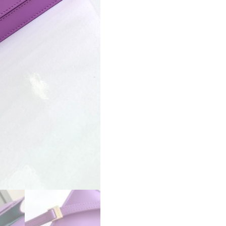
パ
ー
コ
ピ
ー
ブ
ル
ガ
リ
バ
ッ
グ
コ
ピ
ー
セ
ル
ペ
ン