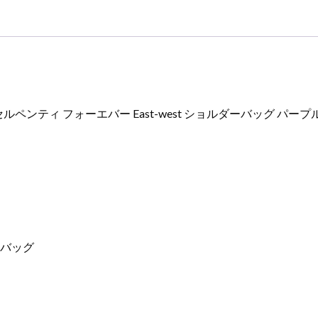
パ
ー
プ
ル
202404287
カ
ー
ティ フォーエバー East-west ショルダーバッグ パープル 
フ
レ
ザ
ー
ゴ
ー
ル
ド
ーバッグ
金
具
個