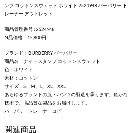
ト
ンプ コットンスウェット ホワイト 2524948 バーバリー ト
ス
レーナー アウトレット
タ
ン
プ
商品管理番号 : 2524948
コ
N品価格：15,800円
ッ
ト
ブランド：BURBERRY バーバリー
ン
商品名：ナイトスタンプ コットンスウェット
ス
色：ホワイト
ウ
素材：コットン
ェ
ッ
サイズ：S、M、L、XL、XXL
ト
あらゆるブランドの服・パンツの製造を承ります。確かな
ホ
技術で、高品質な製品をお届けします。
ワ
バーバリートレーナーコピー
イ
ト
関連商品
2524948