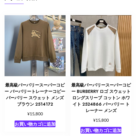
バ
ー
バ
リ
ー
ト
レ
ー
ナ
ー
ア
ウ
最高級バーバリースーパーコピ
最高級バーバリースーパーコピ
ト
ー バーバリートレーナーコピー
ー BURBERRY ロゴ スウェット
レ
バーバリー スウェット メンズ
ロングスリーブ コットン ホワ
ブラウン 2514172
イト 2524866 バーバリー ト
ッ
レーナー メンズ
ト
¥
15,800
個
¥
15,800
お買い物カゴに追加
お買い物カゴに追加