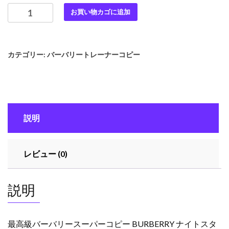
最
お買い物カゴに追加
高
級
バ
カテゴリー:
バーバリートレーナーコピー
ー
バ
リ
ー
ス
説明
ー
パ
ー
レビュー (0)
コ
ピ
ー
説明
BURBERRY
ナ
イ
最高級バーバリースーパーコピー BURBERRY ナイトスタ