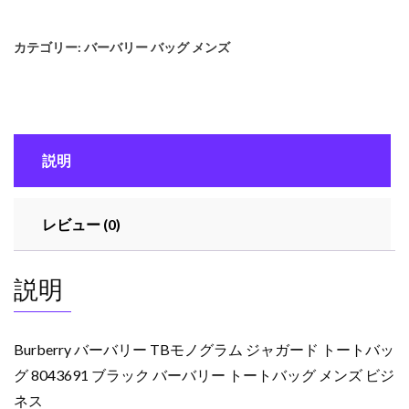
ー
バ
カテゴリー:
バーバリー バッグ メンズ
リ
ー
TB
モ
ノ
説明
グ
ラ
ム
レビュー (0)
ジ
ャ
ガ
説明
ー
ド
ト
Burberry バーバリー TBモノグラム ジャガード トートバッ
ー
グ 8043691 ブラック バーバリー トートバッグ メンズ ビジ
ト
ネス
バ