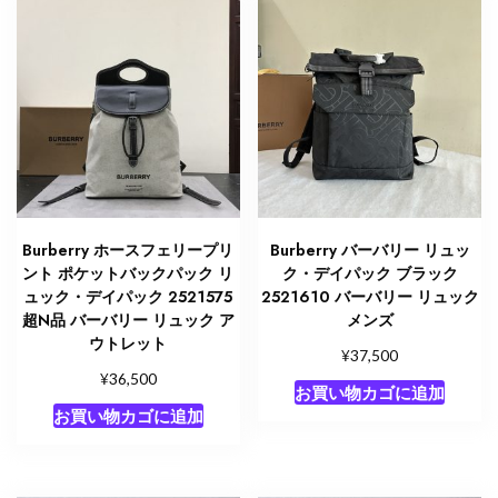
メ
ン
ズ
ビ
ジ
ネ
ス
個
Burberry ホースフェリープリ
Burberry バーバリー リュッ
ント ポケットバックパック リ
ク・デイパック ブラック
ュック・デイパック 2521575
2521610 バーバリー リュック
超N品 バーバリー リュック ア
メンズ
ウトレット
¥
37,500
¥
36,500
お買い物カゴに追加
お買い物カゴに追加