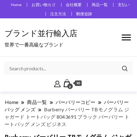
Home
お買い物カゴ
会社概要
商品一覧
支払い
注文方法
郵便追跡
ブランド並行輸入店
世界で一番高級なブランド
¥0
0
Home
商品一覧
バーバリーコピー
バーバリー
バッグ メンズ
Burberry バーバリー TBモノグラム ジ
ャガード トートバッグ 8043691 ブラック バーバリー ト
ートバッグ メンズ ビジネス