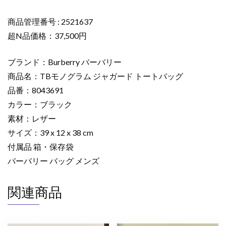
ッ
グ
商品管理番号 : 2521637
8043691
超N品価格：37,500円
ブ
ラ
ブランド：Burberry バーバリー
ッ
商品名：TBモノグラム ジャガード トートバッグ
ク
品番：8043691
バ
カラー：ブラック
ー
バ
素材：レザー
リ
サイズ：39 x 12 x 38 cm
ー
付属品 箱・保存袋
ト
バーバリー バッグ メンズ
ー
ト
関連商品
バ
ッ
グ