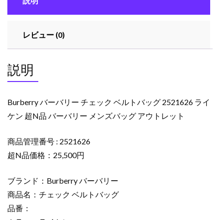
説明
ク
ベ
ル
レビュー (0)
ト
バ
ッ
説明
グ
2521626
ラ
Burberry バーバリー チェック ベルトバッグ 2521626 ライ
イ
ケン 超N品 バーバリー メンズバッグ アウトレット
ケ
ン
商品管理番号 : 2521626
超
N
超N品価格：25,500円
品
バ
ブランド：Burberry バーバリー
ー
商品名：チェック ベルトバッグ
バ
品番：
リ