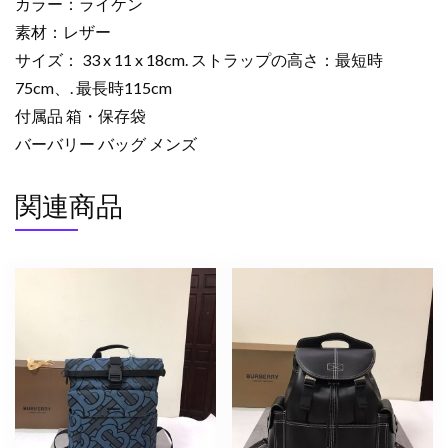
カラー：ライケン
ー
素材：レザー
メ
ン
サイズ： 33 x 11 x 18cm. ストラップの高さ：最短時
ズ
75cm、. 最長時115cm
バ
付属品 箱・保存袋
ッ
バーバリー バッグ メンズ
グ
ア
関連商品
ウ
ト
レ
ッ
ト
個