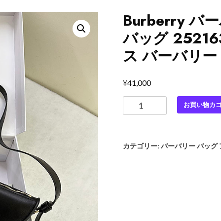
Burberry
バッグ 2521
ス バーバリー
¥
41,000
Burberry
お買い物カ
バ
ー
バ
カテゴリー:
バーバリー バッグ
リ
ー
ス
エ
ー
ド
シ