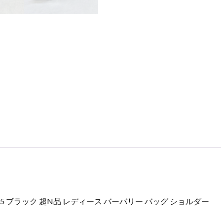
ー
ス
バ
ー
バ
リ
ー
バ
ッ
グ
シ
ョ
ル
ダ
ー
個
1635 ブラック 超N品 レディース バーバリー バッグ ショルダー