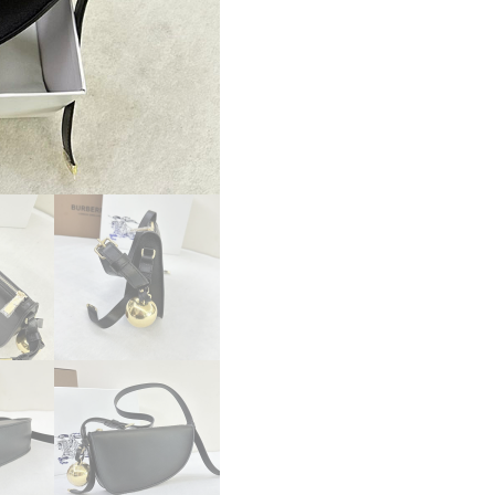
ョ
ル
ダ
ー
バ
ッ
グ
2521635
ブ
ラ
ッ
ク
超
N
品
レ
デ
ィ