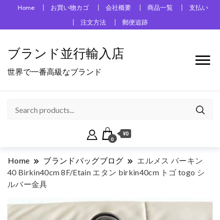
Home
お買い物カゴ
会社概要
商品一覧
支払い
注文方法
郵便追跡
ブランド並行輸入店
世界で一番高級なブランド
¥0
0
Home
ブランドバッグブログ
エルメス バーキン
40 Birkin40cm 8F/Etain エタン birkin40cm トゴ togo シ
ルバー金具